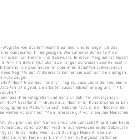
r Fotografie von Scarlett Hooft Graafland, und je länger ich das
feine Komposition hineingesogen. Wie auf einer Bühne teilt der
den Flächen von Himmel und Salzwüste. In dieser Marginalität fesselt
 in Pink. Ihr Bowler Hut über zwei langen schwarzen Zöpfen lässt in
. Irritierend, die zwei neben ihr über ihren Schatten schwebenden
 René Magritte auf. Andererseits können sie auch auf die einstigen
re Hüte zeugen.
arlett Hooft Graafland, “und ich mag es, dass Leute denken, meine
Arbeiten ist digital, sie arbeitet ausschließlich analog und mit C-
nipuliert.”
ominanz ihrer Fotografien und der sich dahinter verbergenden
lett Hooft Graafland im Grunde aus. Nach ihren Kunststudien in Den
otographie als Medium für sich. Geboren 1973 in den Niederlanden,
em weiten Horizont auf. “Mein Interesse gilt vor allem den Menschen
 Art, Skulptur und dem Surrealismus. Die Landschaft wird zum Raum
erformances. Sprichwörtlich wird ihr aus Gewürzen in der Salzwüste
tig ist ihr der reale, wenn auch flüchtige Moment, den sie
bindet sie Form, Farbe und Licht mit den kulturgeschichtlichen