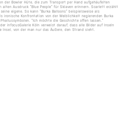
en der Bowler Hüte, die zum Transport per Hand aufgehäufelten
 alten Ausdruck “Blue People” für Sklaven erinnern. Scarlett erzählt
seine eigene. So kann “Burka Balloons” beispielsweise als
ls ironische Konfrontation von der Weiblichkeit negierenden Burka
t Phallussymbolen. “Ich möchte die Geschichte offen lassen.”
der infocusGalerie Köln verweist darauf, dass alle Bilder auf Inseln
e Insel, von der man nur das Äußere, den Strand sieht.