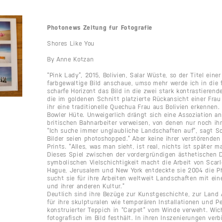
Photonews Zeitung fur Fotografie
Shores Like You
By Anne Kotzan
“Pink Lady”, 2015, Bolivien, Salar Wüste, so der Titel eine
farbgewaltige Bild anschaue, umso mehr werde ich in die 
scharfe Horizont das Bild in die zwei stark kontrastieren
die im goldenen Schnitt platzierte Rückansicht einer Frau
ihr eine traditionelle Quechua Frau aus Bolivien erkennen
Bowler Hüte. Unweigerlich drängt sich eine Assoziation an
britischen Bahnarbeiter verweisen, von denen nur noch ih
“Ich suche immer unglaubliche Landschaften auf”, sagt Sc
Bilder seien photoshopped.” Aber keine ihrer verstörenden 
Prints. “Alles, was man sieht, ist real, nichts ist später ma
Dieses Spiel zwischen der vordergründigen ästhetischen D
symbolischen Vielschichtigkeit macht die Arbeit von Scar
Hague, Jerusalem und New York entdeckte sie 2004 die Ph
sucht sie für ihre Arbeiten weltweit Landschaften mit ein
und ihrer anderen Kultur.”
Deutlich sind ihre Bezüge zur Kunstgeschichte, zur Land
für ihre skulpturalen wie temporären Installationen und P
konstruierter Teppich in “Carpet” vom Winde verweht. Wich
fotografisch im Bild festhält. In ihren Inszenierungen ver