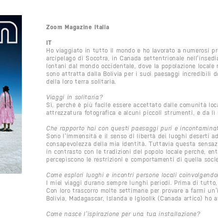
Zoom Magazine Italia
IT
Ho viaggiato in tutto il mondo e ho lavorato a numerosi pr
arcipelago di Socotra, in Canada settentrionale nell’insedi
lontani dal mondo occidentale, dove la popolazione locale n
sono attratta dalla Bolivia per i suoi paesaggi incredibili
della loro terra solitaria.
Viaggi in solitaria?
Sì, perché è più facile essere accettato dalle comunità loc
attrezzatura fotografica e alcuni piccoli strumenti, e da lì 
Che rapporto hai con questi paesaggi puri e incontamina
Sono l’immensità e il senso di libertà dei luoghi deserti a
consapevolezza della mia identità. Tuttavia questa sensaz
in contrasto con le tradizioni del popolo locale perché, en
percepiscono le restrizioni e comportamenti di quella socie
Come esplori luoghi e incontri persone locali coinvolgendol
I miei viaggi durano sempre lunghi periodi. Prima di tutto, 
Con loro trascorro molte settimane per provare a farmi un’i
Bolivia, Madagascar, Islanda e Igloolik (Canada artico) ho a
Come nasce l’ispirazione per una tua installazione?