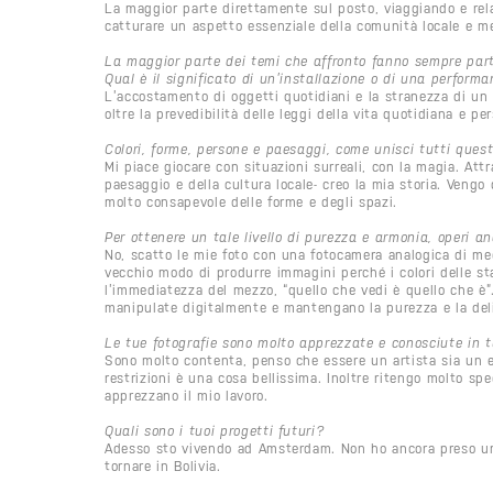
La maggior parte direttamente sul posto, viaggiando e rela
catturare un aspetto essenziale della comunità locale e me
La maggior parte dei temi che affronto fanno sempre parte
Qual è il significato di un’installazione o di una perform
L’accostamento di oggetti quotidiani e la stranezza di un
oltre la prevedibilità delle leggi della vita quotidiana e per
Colori, forme, persone e paesaggi, come unisci tutti ques
Mi piace giocare con situazioni surreali, con la magia. Attr
paesaggio e della cultura locale- creo la mia storia. Veng
molto consapevole delle forme e degli spazi.
Per ottenere un tale livello di purezza e armonia, operi a
No, scatto le mie foto con una fotocamera analogica di me
vecchio modo di produrre immagini perché i colori delle st
l’immediatezza del mezzo, “quello che vedi è quello che è
manipulate digitalmente e mantengano la purezza e la del
Le tue fotografie sono molto apprezzate e conosciute in t
Sono molto contenta, penso che essere un artista sia un e
restrizioni è una cosa bellissima. Inoltre ritengo molto spe
apprezzano il mio lavoro.
Quali sono i tuoi progetti futuri?
Adesso sto vivendo ad Amsterdam. Non ho ancora preso una
tornare in Bolivia.