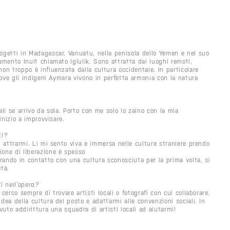
ogetti in Madagascar, Vanuatu, nella penisola dello Yemen e nel suo
amento Inuit chiamato Iglulik. Sono attratta dai luoghi remoti,
on troppo è influenzata dalla cultura occidentale. In particolare
 dove gli indigeni Aymara vivono in perfetta armonia con la natura
ali se arrivo da sola. Porto con me solo lo zaino con la mia
inizio a improvvisare.
ti?
d attrarmi. Lì mi sento viva e immersa nelle culture straniere prendo
ione di liberazione è spesso
trando in contatto con una cultura sconosciuta per la prima volta, si
tà.
i nell’opera?
cerco sempre di trovare artisti locali o fotografi con cui collaborare.
dea della cultura del posto e adattarmi alle convenzioni sociali. In
vuto addirittura una squadra di artisti locali ad aiutarmi!