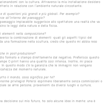
zionandomi con la cultura. Attraverso la mia installazione desidero
tterlo in relazione con l’ambiente naturale circostante.
 di questioni più grandi e più globali. Per esempio?
ance all’interno del paesaggio?
 paesaggio implacabile suggerisce allo spettatore una realtà che va
sino le leggi della natura e della fisica.
ti elementi nella composizione?
averso la combinazione di elementi -quali gli aspetti tipici del
o da una formazione nella scultura, credo che questo mi abbia reso
nche in post-produzione?
dio formato e stampo direttamente dal negativo. Preferisco questo
ampe C-print hanno una qualità così intensa. Inoltre, mi piace
”. In questo modo c’è la garanzia che le immagini non vengano
icatezza del momento naturale.
utto il mondo, cosa significa per te?
norme privilegio! Potersi esprimere liberamente senza commissioni o
ciale se altre persone, provenienti da diversi luoghi e culture,
 decisione sul mio futuro, ho solo alcune idee in mente: una è