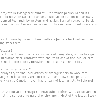
e projects in Madagascar, Vanuatu, the Yemen peninsula and its
olik in northern Canada. I am attracted to remote places, far away
luenced too much by western civilization. I am attracted to Bolivia
the indigenous Aymara people seem to live in harmony with nature in
ties if I come by myself. I bring with me just my backpack with my
ing from there.
ndscapes?
racts me. There, I become conscious of being alive; and in foreign
liberation often contrasts with the traditions of the local culture,
t time, its compulsory behaviors and restraints can be felt.
ve them in your work?
I always try to find local artists or photographers to work with,
o get an idea about the local culture and how to adapt to the
oolik (arctic Canada) I even had a team of local artists to help me!
with the culture. Through an installation, I often want to capture an
ainst the surrounding natural environment. Most of the issues I work