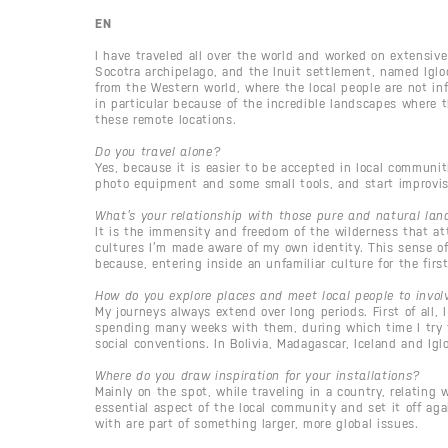
EN
I have traveled all over the world and worked on extensiv
Socotra archipelago, and the Inuit settlement, named Iglo
from the Western world, where the local people are not inf
in particular because of the incredible landscapes where 
these remote locations.
Do you travel alone?
Yes, because it is easier to be accepted in local communi
photo equipment and some small tools, and start improvis
What’s your relationship with those pure and natural la
It is the immensity and freedom of the wilderness that att
cultures I’m made aware of my own identity. This sense of 
because, entering inside an unfamiliar culture for the firs
How do you explore places and meet local people to invol
My journeys always extend over long periods. First of all, 
spending many weeks with them, during which time I try t
social conventions. In Bolivia, Madagascar, Iceland and Igl
Where do you draw inspiration for your installations?
Mainly on the spot, while traveling in a country, relating 
essential aspect of the local community and set it off ag
with are part of something larger, more global issues.